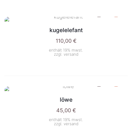
kugelelefant
110,00
€
enthält 19% mwst.
zzgl.
versand
löwe
45,00
€
enthält 19% mwst.
zzgl.
versand