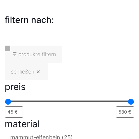
filtern nach:
produkte filtern
schließen
preis
material
mammut-elfenbein
(
25
)
material