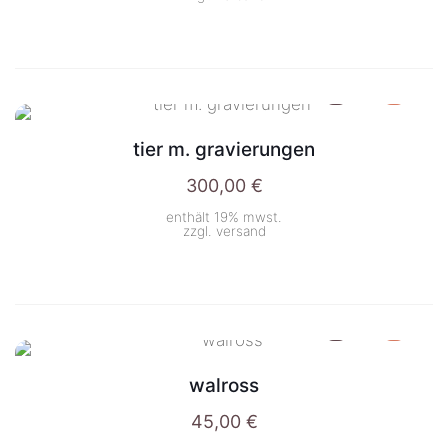
tier m. gravierungen
300,00
€
enthält 19% mwst.
zzgl.
versand
walross
45,00
€