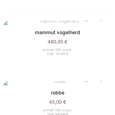
mammut vogelherd
480,00
€
enthält 19% mwst.
zzgl.
versand
robbe
45,00
€
enthält 19% mwst.
zzgl.
versand