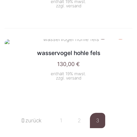
enthält 19% mwst.
zzgl.
versand
wasservogel hohle fels
130,00
€
enthält 19% mwst.
zzgl.
versand
zurück
1
2
3