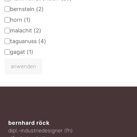
bernstein
(
2
)
horn
(
1
)
malachit
(
2
)
taguanuss
(
4
)
gagat
(
1
)
anwenden
bernhard röck
dipl.-industriedesigner (fh)