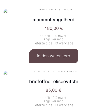
mammut vogelherd
480,00
€
enthält 19% mwst.
zzgl.
versand
lieferzeit: ca. 10 werktage
in den warenkorb
brieföffner eliseevitchi
85,00
€
enthält 19% mwst.
zzgl.
versand
lieferzeit: ca. 10 werktage