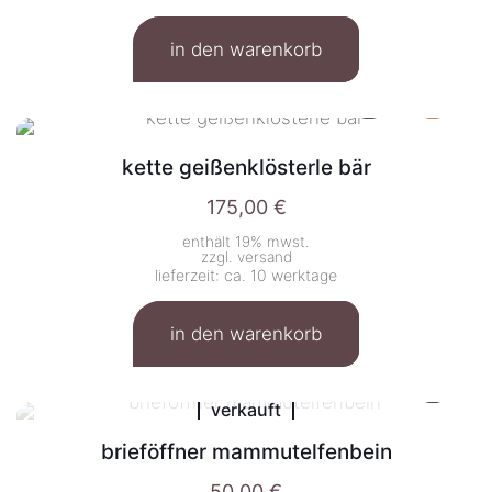
in den warenkorb
kette geißenklösterle bär
175,00
€
enthält 19% mwst.
zzgl.
versand
lieferzeit: ca. 10 werktage
in den warenkorb
verkauft
brieföffner mammutelfenbein
50,00
€