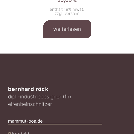
enthält 19% mwst.
zzgl.
versand
weiterlesen
bernhard röck
dipl.-industriedesigner (fh)
elfenbeinschnitzer
mammut-poa.de