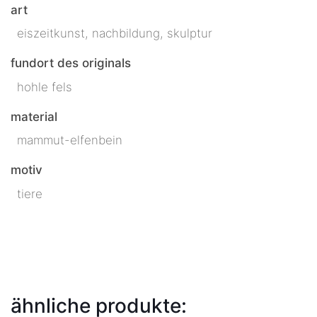
art
eiszeitkunst, nachbildung, skulptur
fundort des originals
hohle fels
material
mammut-elfenbein
motiv
tiere
ähnliche produkte: