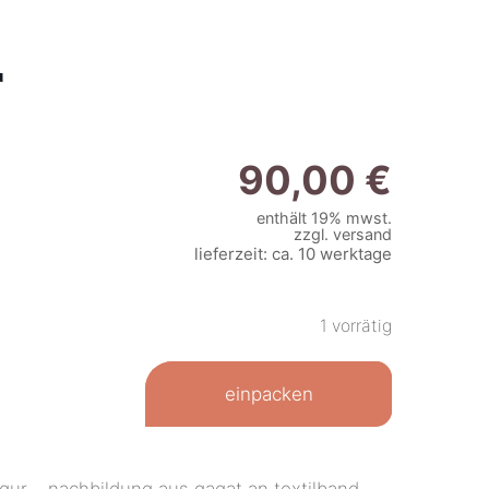
r
90,00
€
enthält 19% mwst.
zzgl.
versand
lieferzeit: ca. 10 werktage
1 vorrätig
einpacken
igur – nachbildung aus gagat an textilband.