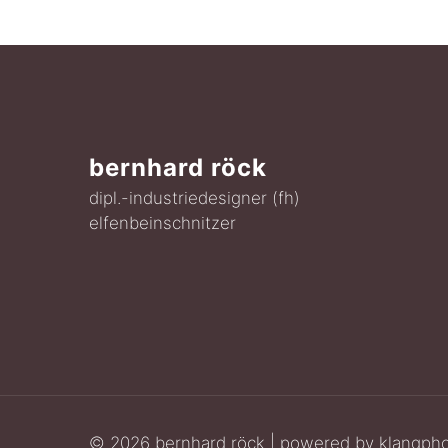
bernhard röck
dipl.-industriedesigner (fh)
elfenbeinschnitzer
© 2026 bernhard röck | powered by
klangph