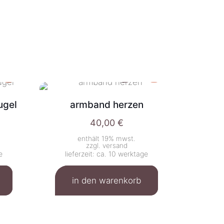
ugel
armband herzen
40,00
€
enthält 19% mwst.
zzgl.
versand
e
lieferzeit: ca. 10 werktage
in den warenkorb