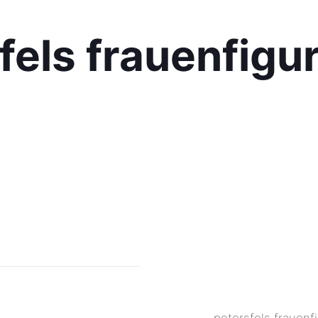
fels frauenfigu
petersfels frauenf