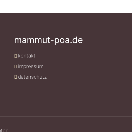
mammut-poa.de
kontakt
impressum
datenschutz
oton