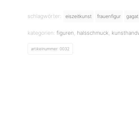
schlagwörter:
eiszeitkunst
frauenfigur
gagat
kategorien:
figuren
,
halsschmuck
,
kunsthand
artikelnummer:
0032