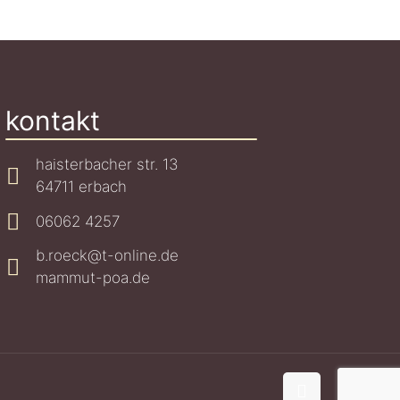
kontakt
haisterbacher str. 13
64711 erbach
06062 4257
b.roeck@t-online.de
mammut-poa.de