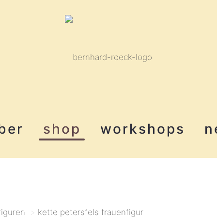
ber
shop
workshops
n
figuren
>
kette petersfels frauenfigur