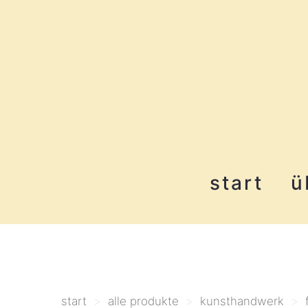
start
ü
start
>
alle produkte
>
kunsthandwerk
>