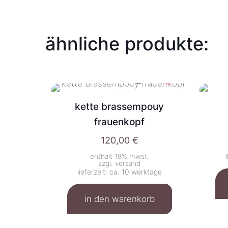
ähnliche produkte:
kette brassempouy
frauenkopf
120,00
€
enthält 19% mwst.
zzgl.
versand
lieferzeit: ca. 10 werktage
in den warenkorb