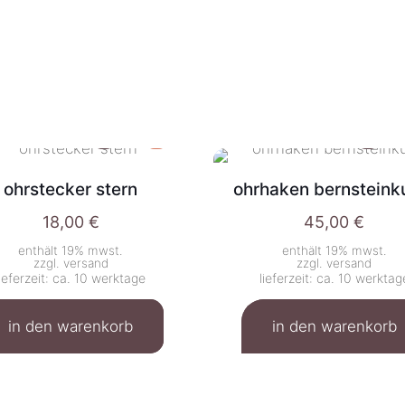
ohrstecker stern
ohrhaken bernsteink
18,00
€
45,00
€
enthält 19% mwst.
enthält 19% mwst.
zzgl.
versand
zzgl.
versand
lieferzeit: ca. 10 werktage
lieferzeit: ca. 10 werktag
in den warenkorb
in den warenkorb