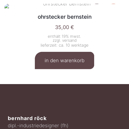
ohrstecker bernstein
35,00
€
enthält 19% mwst.
zzgl.
versand
lieferzeit: ca. 10 werktage
in den warenkorb
bernhard röck
dipl.-industriedesigner (fh)