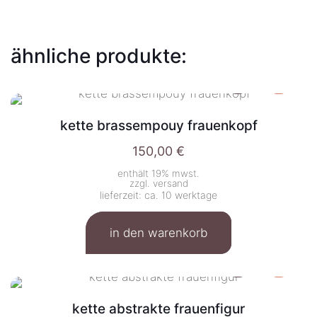
ähnliche produkte:
kette brassempouy frauenkopf
150,00
€
enthält 19% mwst.
zzgl.
versand
lieferzeit: ca. 10 werktage
in den warenkorb
kette abstrakte frauenfigur