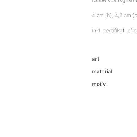
4 cm (h), 4,2 cm (b
inkl. zertifikat, p
art
material
motiv