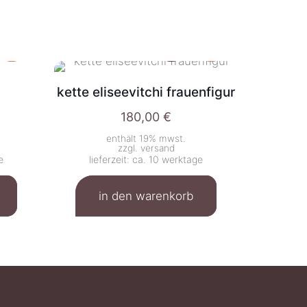
kette eliseevitchi frauenfigur
180,00
€
enthält 19% mwst.
zzgl.
versand
e
lieferzeit: ca. 10 werktage
in den warenkorb