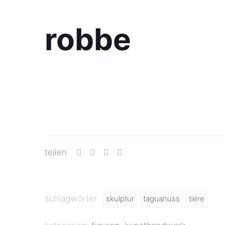
robbe
teilen
schlagwörter:
skulptur
taguanuss
tiere