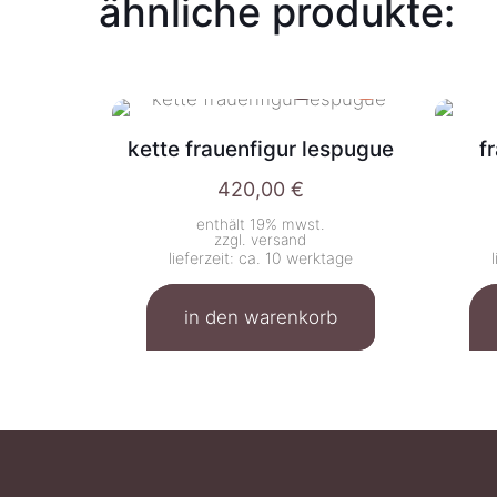
ähnliche produkte:
kette frauenfigur lespugue
f
420,00
€
enthält 19% mwst.
zzgl.
versand
lieferzeit: ca. 10 werktage
in den warenkorb