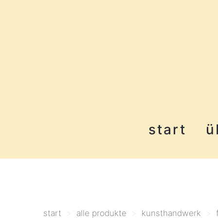
start
ü
start
>
alle produkte
>
kunsthandwerk
>