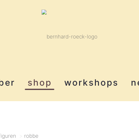
ber
shop
workshops
n
figuren
>
robbe