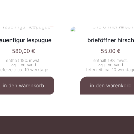
rauenfigur lespugue
brieföffner hirsch
580,00
€
55,00
€
enthält 19% mwst.
enthält 19% mwst.
zzgl.
versand
zzgl.
versand
lieferzeit: ca. 10 werktage
lieferzeit: ca. 10 werktag
in den warenkorb
in den warenkorb