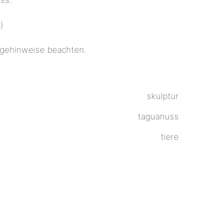
)
flegehinweise beachten.
skulptur
taguanuss
tiere