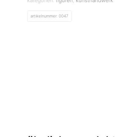
kategorien:
figuren
,
kunsthandwerk
artikelnummer:
0047