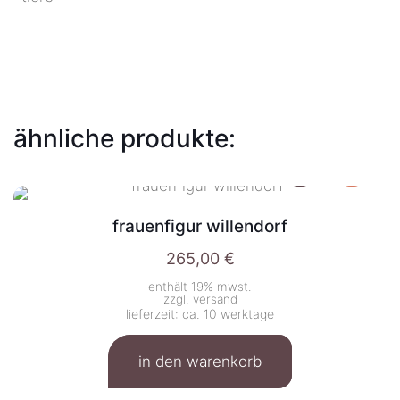
ähnliche produkte:
frauenfigur willendorf
265,00
€
enthält 19% mwst.
zzgl.
versand
lieferzeit: ca. 10 werktage
in den warenkorb