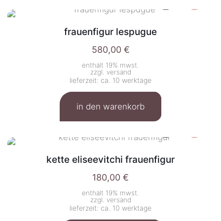
frauenfigur lespugue
580,00
€
enthält 19% mwst.
zzgl.
versand
lieferzeit: ca. 10 werktage
in den warenkorb
kette eliseevitchi frauenfigur
180,00
€
enthält 19% mwst.
zzgl.
versand
lieferzeit: ca. 10 werktage