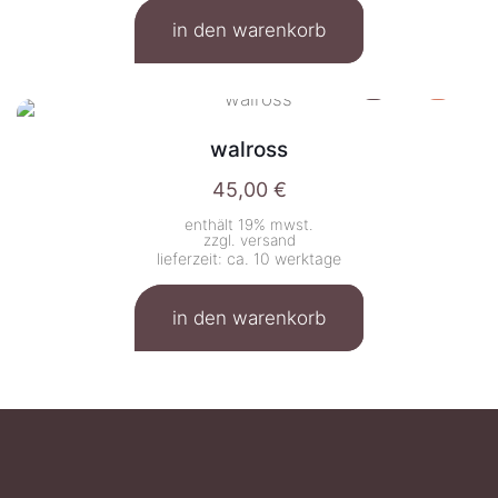
in den warenkorb
walross
45,00
€
enthält 19% mwst.
zzgl.
versand
lieferzeit: ca. 10 werktage
in den warenkorb