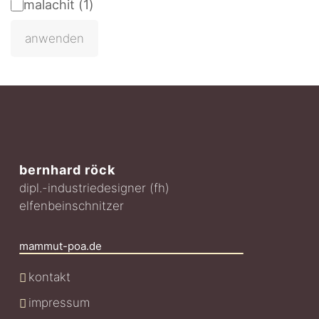
malachit
(
1
)
anwenden
bernhard röck
dipl.-industriedesigner (fh)
elfenbeinschnitzer
mammut-poa.de
kontakt
impressum