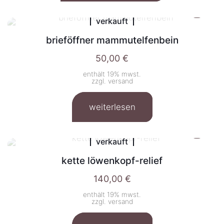
verkauft
brieföffner mammutelfenbein
50,00
€
enthält 19% mwst.
zzgl.
versand
weiterlesen
verkauft
kette löwenkopf-relief
140,00
€
enthält 19% mwst.
zzgl.
versand