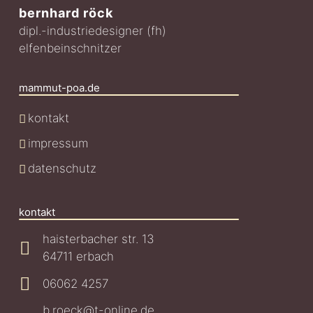
bernhard röck
dipl.-industriedesigner (fh)
elfenbeinschnitzer
mammut-poa.de
kontakt
impressum
datenschutz
kontakt
haisterbacher str. 13
64711 erbach
06062 4257
b.roeck@t-online.de