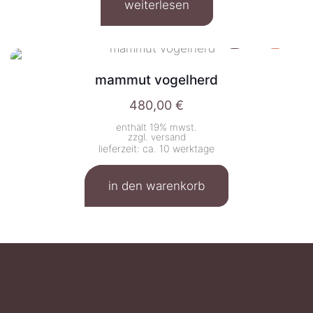
weiterlesen
mammut vogelherd
480,00
€
enthält 19% mwst.
zzgl.
versand
lieferzeit: ca. 10 werktage
in den warenkorb