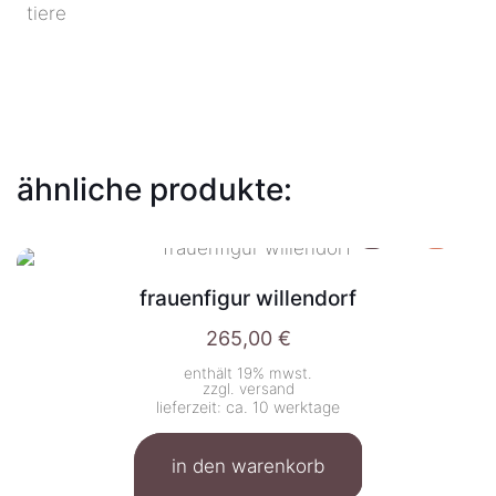
tiere
ähnliche produkte:
frauenfigur willendorf
265,00
€
enthält 19% mwst.
zzgl.
versand
lieferzeit: ca. 10 werktage
in den warenkorb