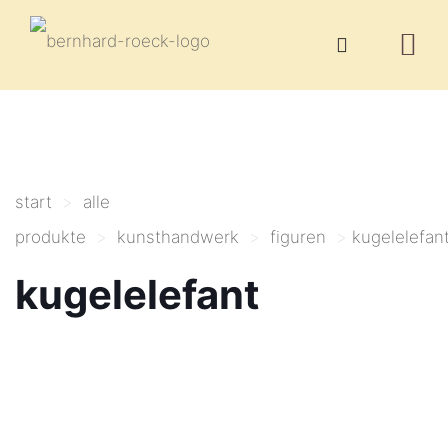
start
>
alle
produkte
>
kunsthandwerk
>
figuren
>
kugelelefan
kugelelefant