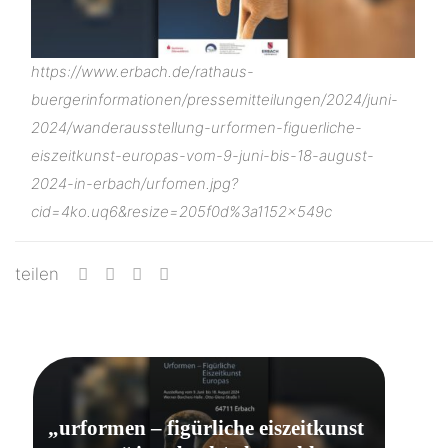
https://www.erbach.de/rathaus-
buergerinformationen/pressemitteilungen/2024/juni-
2024/wanderausstellung-urformen-figuerliche-
eiszeitkunst-europas-vom-9-juni-bis-18-august-
2024-in-erbach/urfomen.jpg?
cid=4ko.uq6&resize=205f0d%3a1152x549c
teilen
„urformen – figürliche eiszeitkunst