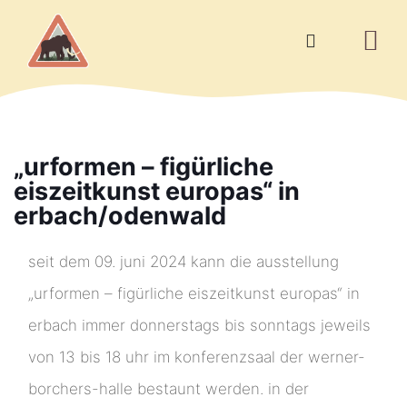
„urformen – figürliche
eiszeitkunst europas“ in
erbach/odenwald
seit dem 09. juni 2024 kann die ausstellung
„urformen – figürliche eiszeitkunst europas“ in
erbach immer donnerstags bis sonntags jeweils
von 13 bis 18 uhr im konferenzsaal der werner-
borchers-halle bestaunt werden. in der