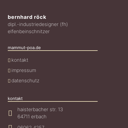
bernhard röck
dipl.-industriedesigner (fh)
elfenbeinschnitzer
mammut-poa.de
kontakt
impressum
datenschutz
kontakt
haisterbacher str. 13
64711 erbach
06062 4257