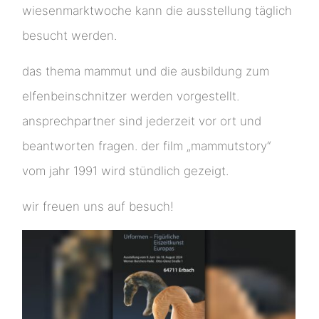
wiesenmarktwoche kann die ausstellung täglich
besucht werden.
das thema mammut und die ausbildung zum
elfenbeinschnitzer werden vorgestellt.
ansprechpartner sind jederzeit vor ort und
beantworten fragen. der film „mammutstory“
vom jahr 1991 wird stündlich gezeigt.
wir freuen uns auf besuch!