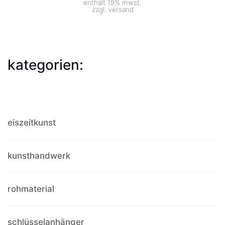
enthält 19% mwst.
zzgl.
versand
kategorien:
eiszeitkunst
kunsthandwerk
rohmaterial
schlüsselanhänger