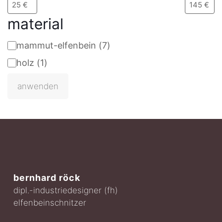
material
mammut-elfenbein
(
7
)
material
holz
(
1
)
anwenden
bernhard röck
dipl.-industriedesigner (fh)
elfenbeinschnitzer