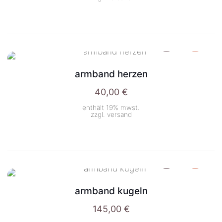
armband herzen
40,00
€
enthält 19% mwst.
zzgl.
versand
armband kugeln
145,00
€