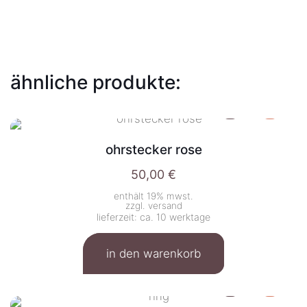
ähnliche produkte:
ohrstecker rose
50,00
€
enthält 19% mwst.
zzgl.
versand
lieferzeit: ca. 10 werktage
in den warenkorb