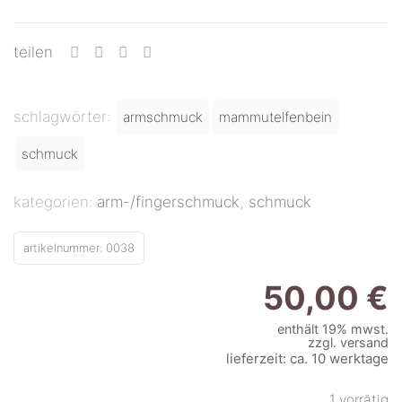
teilen
schlagwörter:
armschmuck
mammutelfenbein
schmuck
kategorien:
arm-/fingerschmuck
,
schmuck
artikelnummer:
0038
50,00
€
enthält 19% mwst.
zzgl.
versand
lieferzeit: ca. 10 werktage
1 vorrätig