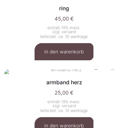
ring
45,00
€
enthält 19% mwst.
zzgl.
versand
lieferzeit: ca. 10 werktage
in den warenkorb
armband herz
25,00
€
enthält 19% mwst.
zzgl.
versand
lieferzeit: ca. 10 werktage
in den warenkorb