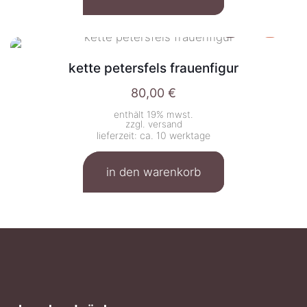
kette petersfels frauenfigur
80,00
€
enthält 19% mwst.
zzgl.
versand
lieferzeit: ca. 10 werktage
in den warenkorb