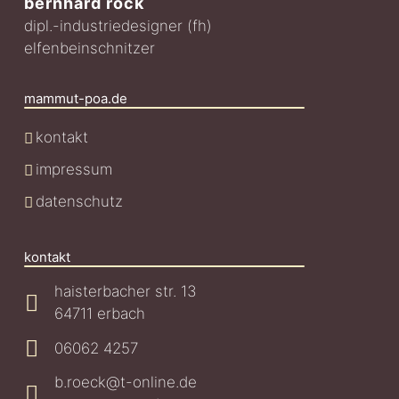
bernhard röck
dipl.-industriedesigner (fh)
elfenbeinschnitzer
mammut-poa.de
kontakt
impressum
datenschutz
kontakt
haisterbacher str. 13
64711 erbach
06062 4257
b.roeck@t-online.de