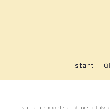
start
ü
start
>
alle produkte
>
schmuck
>
halssc