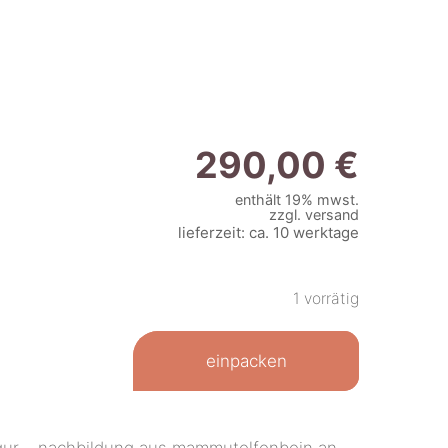
290,00
€
enthält 19% mwst.
zzgl.
versand
lieferzeit: ca. 10 werktage
1 vorrätig
einpacken
igur – nachbildung aus mammutelfenbein an