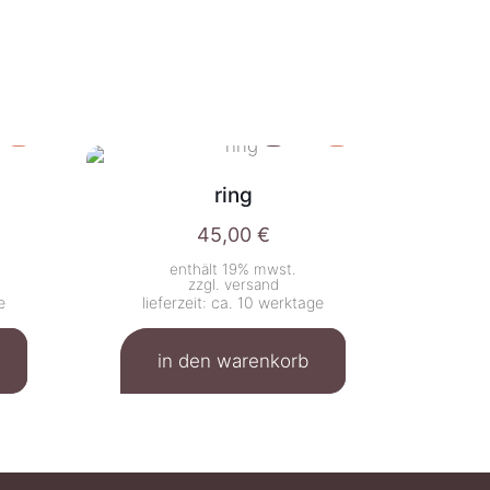
ring
45,00
€
enthält 19% mwst.
zzgl.
versand
e
lieferzeit: ca. 10 werktage
in den warenkorb