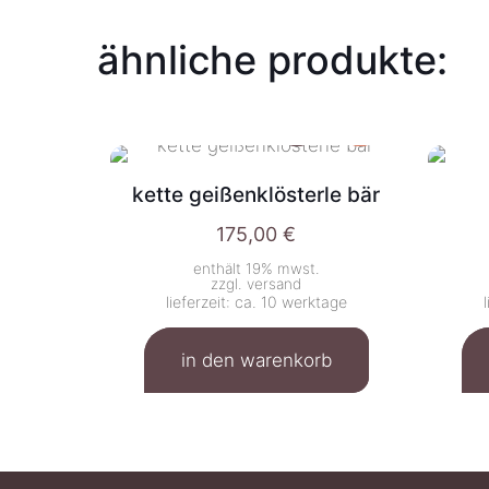
ähnliche produkte:
kette geißenklösterle bär
175,00
€
enthält 19% mwst.
zzgl.
versand
lieferzeit: ca. 10 werktage
in den warenkorb