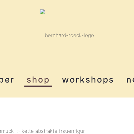
ber
shop
workshops
n
hmuck
>
kette abstrakte frauenfigur