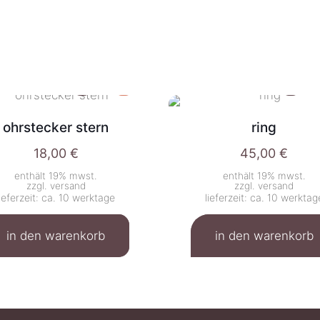
ohrstecker stern
ring
18,00
€
45,00
€
enthält 19% mwst.
enthält 19% mwst.
zzgl.
versand
zzgl.
versand
lieferzeit: ca. 10 werktage
lieferzeit: ca. 10 werktag
in den warenkorb
in den warenkorb