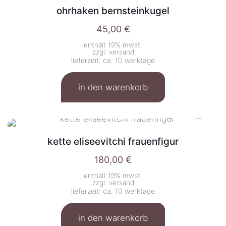
ohrhaken bernsteinkugel
45,00
€
enthält 19% mwst.
zzgl.
versand
lieferzeit: ca. 10 werktage
in den warenkorb
kette eliseevitchi frauenfigur
180,00
€
enthält 19% mwst.
zzgl.
versand
lieferzeit: ca. 10 werktage
in den warenkorb