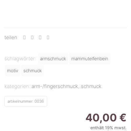
teilen
schlagwörter:
armschmuck
mammutelfenbein
motiv
schmuck
kategorien:
arm-/fingerschmuck
,
schmuck
artikelnummer:
0036
40,00
€
enthält 19% mwst.