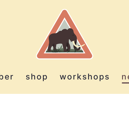
ber
shop
workshops
n