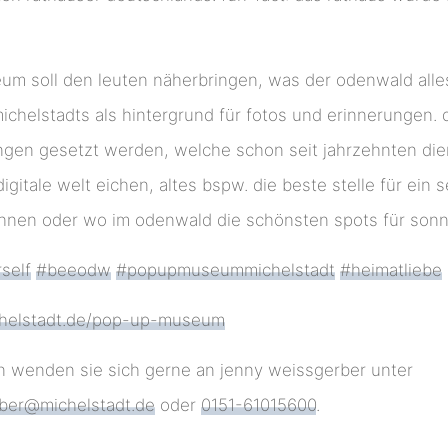
m soll den leuten näherbringen, was der odenwald alles 
michelstadts als hintergrund für fotos und erinnerungen.
gen gesetzt werden, welche schon seit jahrzehnten dien
digitale welt eichen, altes bspw. die beste stelle für ein 
hnen oder wo im odenwald die schönsten spots für sonn
self
#beeodw
#popupmuseummichelstadt
#heimatliebe
helstadt.de/pop-up-museum
en wenden sie sich gerne an jenny weissgerber unter
ber@michelstadt.de
oder
0151-61015600
.