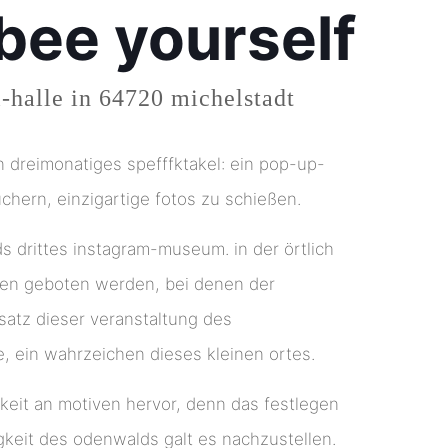
ee yourself
-halle in 64720 michelstadt
in dreimonatiges spefffktakel: ein pop-up-
hern, einzigartige fotos zu schießen.
s drittes instagram-museum. in der örtlich
ächen geboten werden, bei denen der
tsatz dieser veranstaltung des
, ein wahrzeichen dieses kleinen ortes.
keit an motiven hervor, denn das festlegen
igkeit des odenwalds galt es nachzustellen.