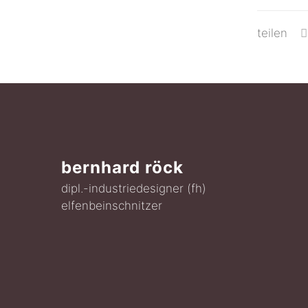
teilen
bernhard röck
dipl.-industriedesigner (fh)
elfenbeinschnitzer