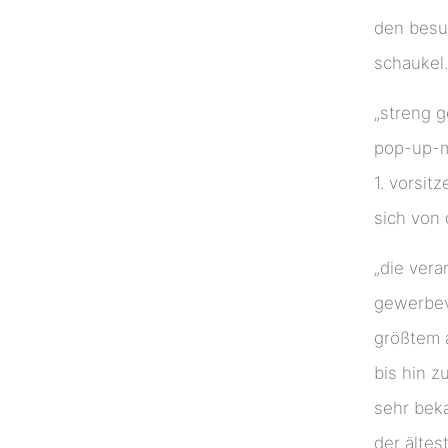
den besu
schaukel
„streng 
pop-up-mu
1. vorsit
sich von 
„die vera
gewerbeve
größtem a
bis hin z
sehr bek
der ältes