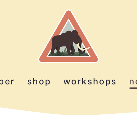
ber
shop
workshops
n