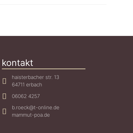
kontakt
haisterbacher str. 13
64711 erbach
06062 4257
b.roeck@t-online.de
mammut-poa.de