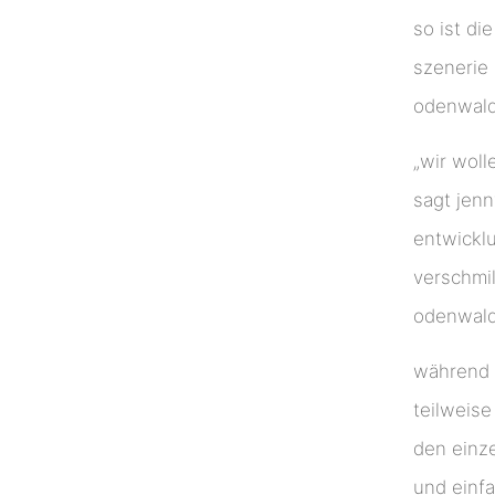
so ist di
szenerie
odenwald
„wir woll
sagt jenn
entwicklu
verschmi
odenwald
während 
teilweise
den einz
und einfa