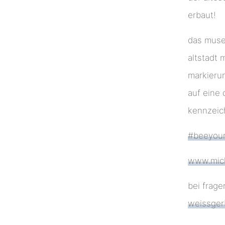
erbaut!
das museu
altstadt 
markierun
auf eine 
kennzeic
#beeyour
www.mic
bei frag
weissger