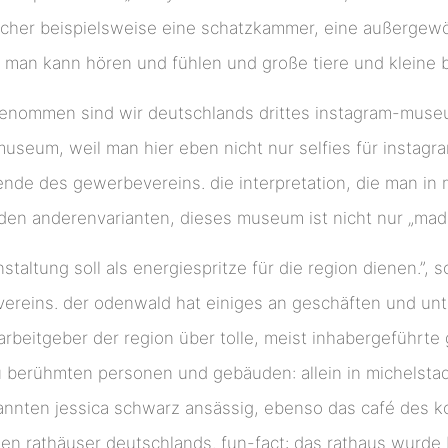
cher beispielsweise eine schatzkammer, eine außergewö
. man kann hören und fühlen und große tiere und kleine
genommen sind wir deutschlands drittes instagram-museu
seum, weil man hier eben nicht nur selfies für instagram 
zende des gewerbevereins. die interpretation, die man in
den anderenvarianten, dieses museum ist nicht nur „made
nstaltung soll als energiespritze für die region dienen.”,
reins. der odenwald hat einiges an geschäften und unte
rbeitgeber der region über tolle, meist inhabergeführte
u berühmten personen und gebäuden: allein in michelstadt
annten jessica schwarz ansässig, ebenso das café des ko
ten rathäuser deutschlands. fun-fact: das rathaus wurde