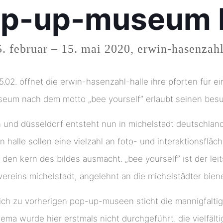
p-up-museum b
. februar – 15. mai 2020, erwin-hasenzahl
5.02. öffnet die erwin-hasenzahl-halle ihre pforten für e
eum nach dem motto „bee yourself” erlaubt seinen besuc
 und düsseldorf entsteht nun in michelstadt deutschland
 halle sollen eine vielzahl an foto- und interaktionsfl
den kern des bildes ausmacht. „bee yourself” ist der lei
reins michelstadt, angelehnt an die michelstädter biene
ich zu vorherigen pop-up-museen sticht die mannigfaltig
hema wurde hier erstmals nicht durchgeführt. die vielfält