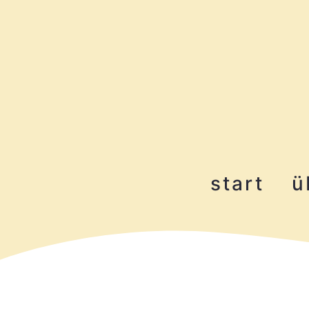
start
ü