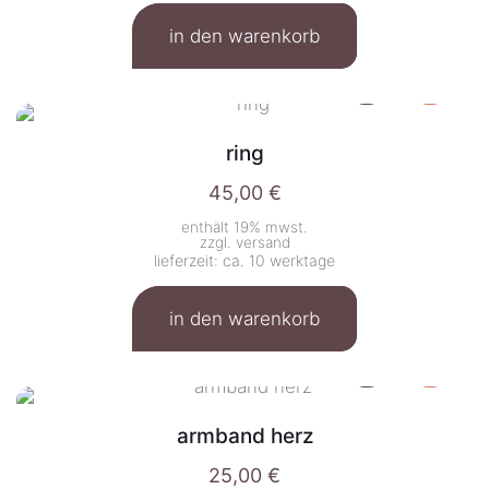
in den warenkorb
ring
45,00
€
enthält 19% mwst.
zzgl.
versand
lieferzeit: ca. 10 werktage
in den warenkorb
armband herz
25,00
€