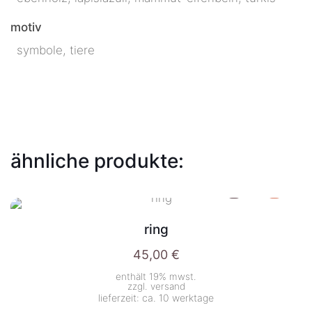
motiv
symbole, tiere
ähnliche produkte:
ring
45,00
€
enthält 19% mwst.
zzgl.
versand
lieferzeit: ca. 10 werktage