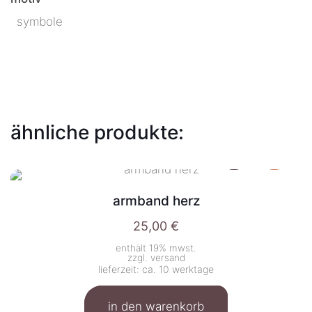
symbole
ähnliche produkte:
armband herz
25,00
€
enthält 19% mwst.
zzgl.
versand
lieferzeit: ca. 10 werktage
in den warenkorb