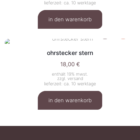
lieferzeit: ca. 10 werktage
in den warenkorb
ohrstecker stern
18,00
€
enthält 19% mwst.
zzgl.
versand
lieferzeit: ca. 10 werktage
in den warenkorb