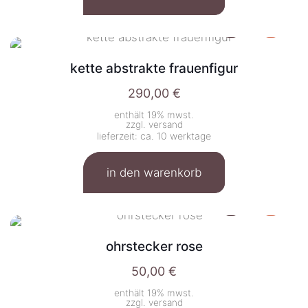
kette abstrakte frauenfigur
290,00
€
enthält 19% mwst.
zzgl.
versand
lieferzeit: ca. 10 werktage
in den warenkorb
ohrstecker rose
50,00
€
enthält 19% mwst.
zzgl.
versand