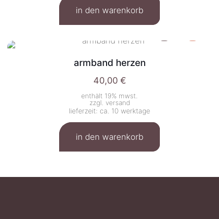
in den warenkorb
armband herzen
40,00
€
enthält 19% mwst.
zzgl.
versand
lieferzeit: ca. 10 werktage
in den warenkorb