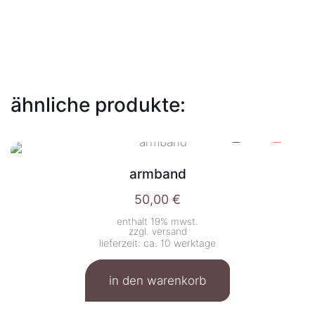
ähnliche produkte:
armband
50,00
€
enthält 19% mwst.
zzgl.
versand
lieferzeit: ca. 10 werktage
in den warenkorb