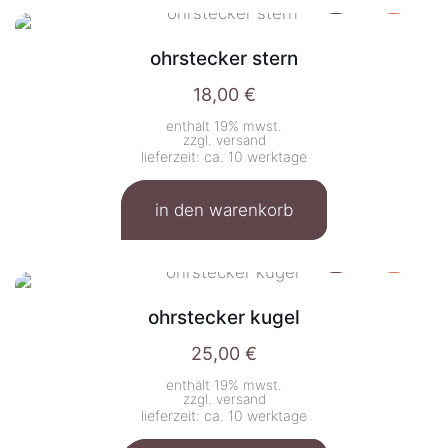
ohrstecker stern
18,00
€
enthält 19% mwst.
zzgl.
versand
lieferzeit: ca. 10 werktage
in den warenkorb
ohrstecker kugel
25,00
€
enthält 19% mwst.
zzgl.
versand
lieferzeit: ca. 10 werktage