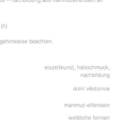
 (h)
flegehinweise beachten.
eiszeitkunst, halsschmuck,
nachbildung
dolní věstonice
mammut-elfenbein
weibliche formen