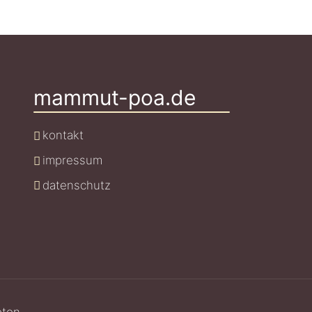
mammut-poa.de
kontakt
impressum
datenschutz
oton