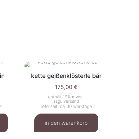
in
kette geißenklösterle bär
175,00
€
enthält 19% mwst.
zzgl.
versand
e
lieferzeit: ca. 10 werktage
in den warenkorb