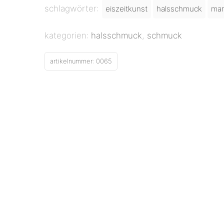
schlagwörter:
eiszeitkunst
halsschmuck
mam
kategorien:
halsschmuck
,
schmuck
artikelnummer:
0065