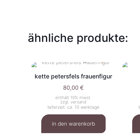
ähnliche produkte:
kette petersfels frauenfigur
80,00
€
enthält 19% mwst.
zzgl.
versand
lieferzeit: ca. 10 werktage
in den warenkorb