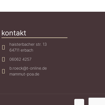
kontakt
haisterbacher str. 13
64711 erbach
06062 4257
b.roeck@t-online.de
mammut-poa.de