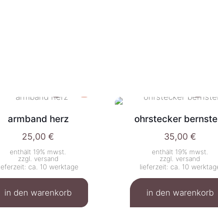
armband herz
ohrstecker bernste
25,00
€
35,00
€
enthält 19% mwst.
enthält 19% mwst.
zzgl.
versand
zzgl.
versand
lieferzeit: ca. 10 werktage
lieferzeit: ca. 10 werktag
in den warenkorb
in den warenkorb