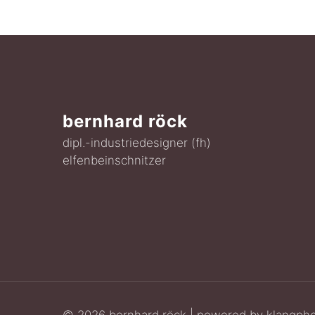
bernhard röck
dipl.-industriedesigner (fh)
elfenbeinschnitzer
© 2026 bernhard röck | powered by
klangph