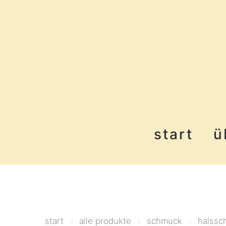
start
ü
start
>
alle produkte
>
schmuck
>
halssc