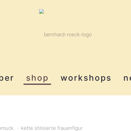
ber
shop
workshops
n
hmuck
>
kette stilisierte frauenfigur