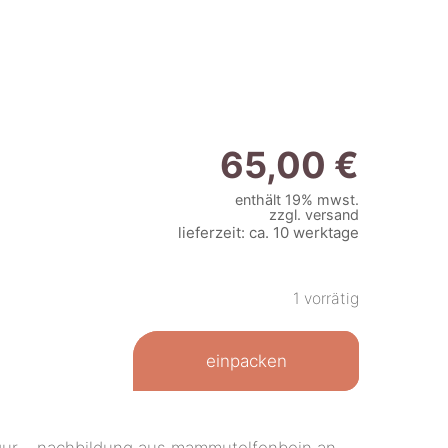
65,00
€
enthält 19% mwst.
zzgl.
versand
lieferzeit: ca. 10 werktage
1 vorrätig
einpacken
figur – nachbildung aus mammutelfenbein an