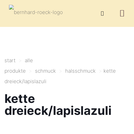
start
>
alle
produkte
>
schmuck
>
halsschmuck
>
kette
dreieck/lapislazuli
kette
dreieck/lapislazuli