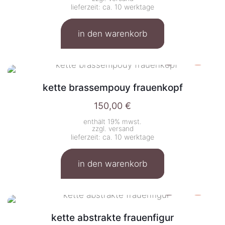
lieferzeit: ca. 10 werktage
in den warenkorb
kette brassempouy frauenkopf
150,00
€
enthält 19% mwst.
zzgl.
versand
lieferzeit: ca. 10 werktage
in den warenkorb
kette abstrakte frauenfigur