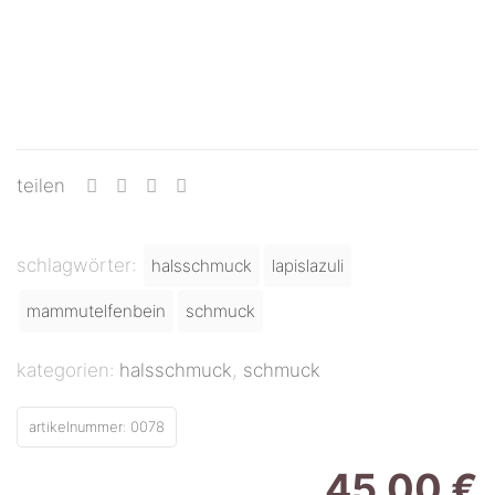
teilen
schlagwörter:
halsschmuck
lapislazuli
mammutelfenbein
schmuck
kategorien:
halsschmuck
,
schmuck
artikelnummer:
0078
45,00
€