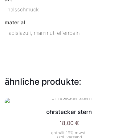
halsschmuck
material
lapislazuli, mammut-elfenbein
ähnliche produkte:
ohrstecker stern
18,00
€
enthält 19% mwst.
zzgl.
versand