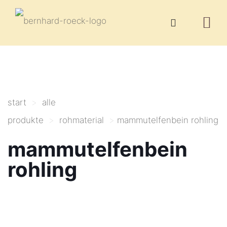
start
>
alle
produkte
>
rohmaterial
>
mammutelfenbein rohling
mammutelfenbein
rohling