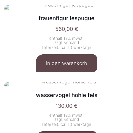
frauenfigur lespugue
560,00
€
enthält 19% mwst.
zzgl.
versand
lieferzeit: ca. 10 werktage
in den warenkorb
wasservogel hohle fels
130,00
€
enthält 19% mwst.
zzgl.
versand
lieferzeit: ca. 10 werktage