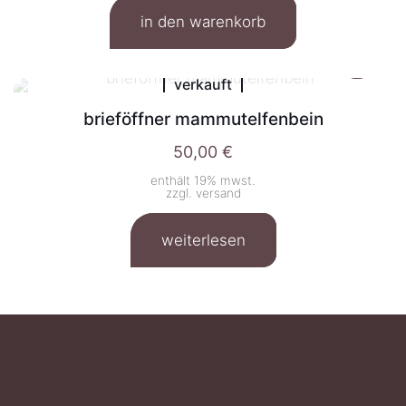
in den warenkorb
verkauft
brieföffner mammutelfenbein
50,00
€
enthält 19% mwst.
zzgl.
versand
weiterlesen