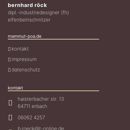
bernhard röck
dipl.-industriedesigner (fh)
elfenbeinschnitzer
mammut-poa.de
kontakt
impressum
datenschutz
kontakt
haisterbacher str. 13
64711 erbach
06062 4257
b.roeck@t-online.de