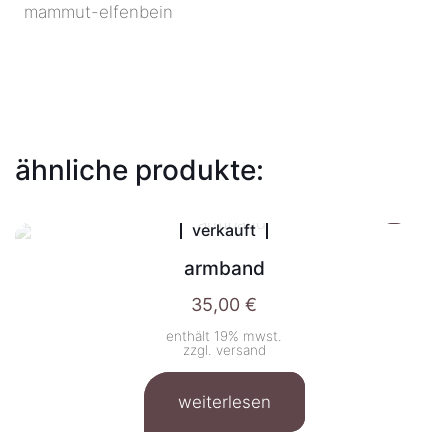
mammut-elfenbein
ähnliche produkte:
verkauft
armband
35,00
€
enthält 19% mwst.
zzgl.
versand
weiterlesen