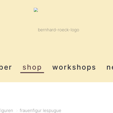
ber
shop
workshops
n
figuren
>
frauenfigur lespugue