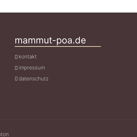
mammut-poa.de
kontakt
impressum
datenschutz
oton