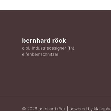
bernhard röck
dipl.-industriedesigner (fh)
elfenbeinschnitzer
© 2026 bernhard röck | powered by
klangph