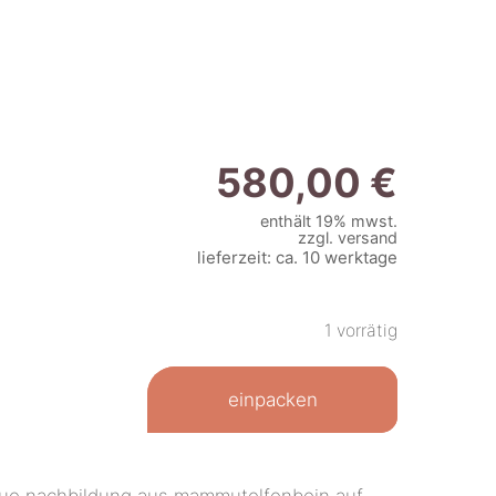
580,00
€
enthält 19% mwst.
zzgl.
versand
lieferzeit: ca. 10 werktage
1 vorrätig
einpacken
gue nachbildung aus mammutelfenbein auf