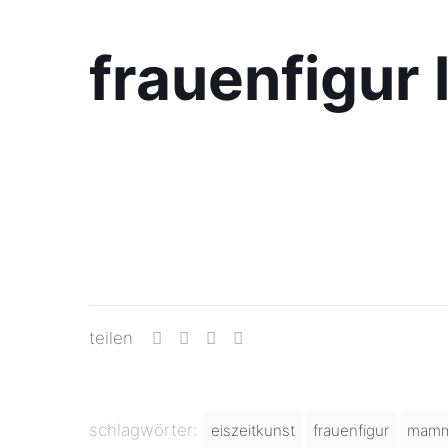
frauenfigur
teilen
schlagwörter:
eiszeitkunst
frauenfigur
mamm