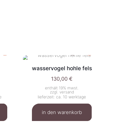
wasservogel hohle fels
130,00
€
enthält 19% mwst.
zzgl.
versand
e
lieferzeit: ca. 10 werktage
in den warenkorb