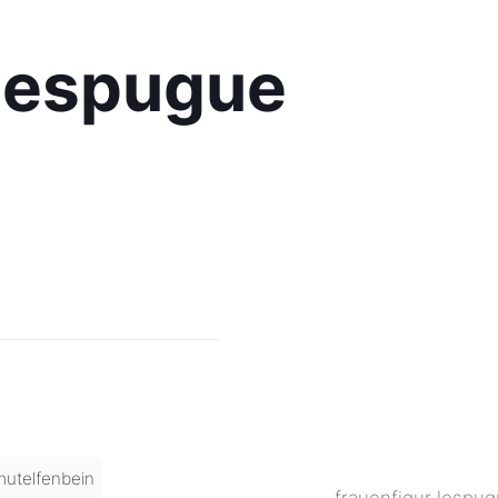
 lespugue
utelfenbein
frauenfigur lespu