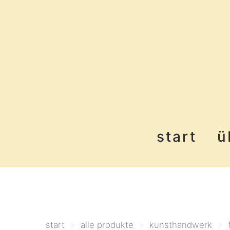
start
ü
start
>
alle produkte
>
kunsthandwerk
>