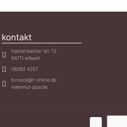
kontakt
haisterbacher str. 13
64711 erbach
06062 4257
b.roeck@t-online.de
mammut-poa.de