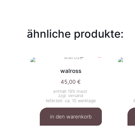
ähnliche produkte:
walross
45,00
€
enthält 19% mwst.
zzgl.
versand
lieferzeit: ca. 10 werktage
in den warenkorb