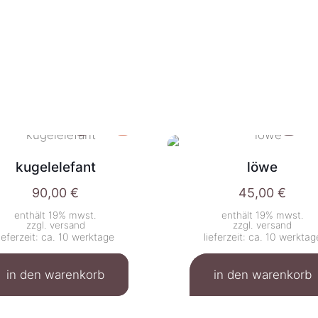
kugelelefant
löwe
90,00
€
45,00
€
enthält 19% mwst.
enthält 19% mwst.
zzgl.
versand
zzgl.
versand
lieferzeit: ca. 10 werktage
lieferzeit: ca. 10 werktag
in den warenkorb
in den warenkorb