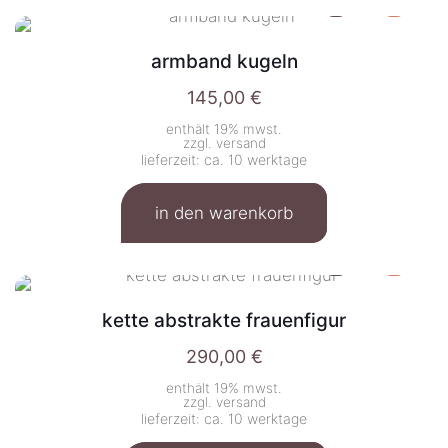
armband kugeln
145,00
€
enthält 19% mwst.
zzgl.
versand
lieferzeit: ca. 10 werktage
in den warenkorb
kette abstrakte frauenfigur
290,00
€
enthält 19% mwst.
zzgl.
versand
lieferzeit: ca. 10 werktage