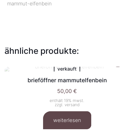
mammut-elfenbein
ähnliche produkte:
verkauft
brieföffner mammutelfenbein
50,00
€
enthält 19% mwst.
zzgl.
versand
weiterlesen