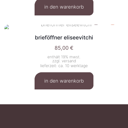
in den warenkorb
brieföffner eliseevitchi
85,00
€
enthält 19% mwst.
zzgl.
versand
lieferzeit: ca. 10 werktage
in den warenkorb