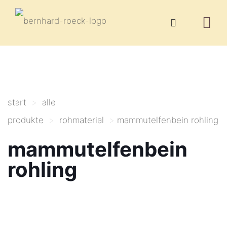
start
>
alle
produkte
>
rohmaterial
>
mammutelfenbein rohling
mammutelfenbein
rohling