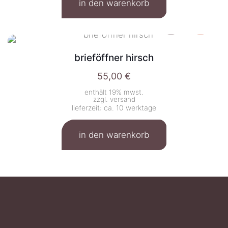
in den warenkorb
brieföffner hirsch
55,00
€
enthält 19% mwst.
zzgl.
versand
lieferzeit: ca. 10 werktage
in den warenkorb