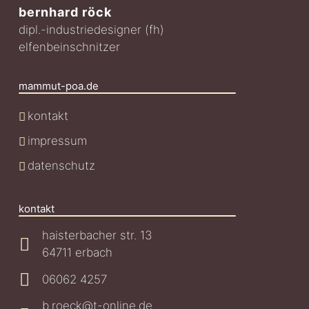
bernhard röck
dipl.-industriedesigner (fh)
elfenbeinschnitzer
mammut-poa.de
kontakt
impressum
datenschutz
kontakt
haisterbacher str. 13
64711 erbach
06062 4257
b.roeck@t-online.de