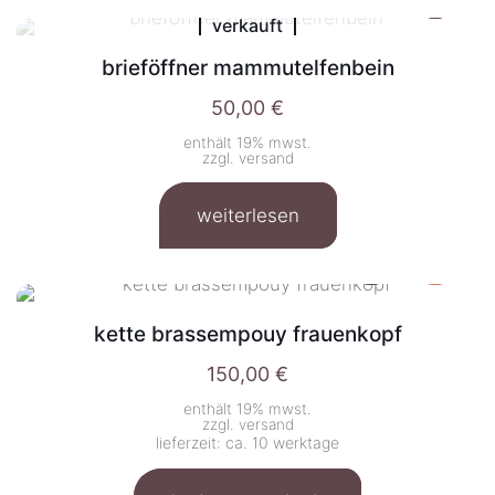
verkauft
brieföffner mammutelfenbein
50,00
€
enthält 19% mwst.
zzgl.
versand
weiterlesen
kette brassempouy frauenkopf
150,00
€
enthält 19% mwst.
zzgl.
versand
lieferzeit: ca. 10 werktage