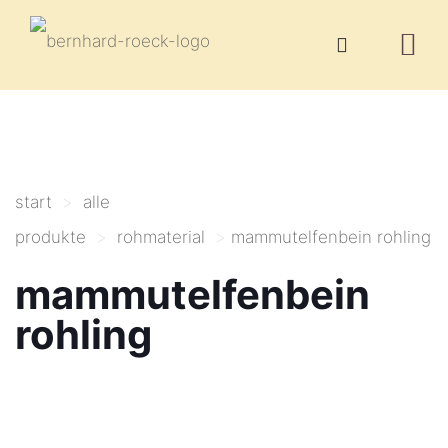
start
>
alle
produkte
>
rohmaterial
>
mammutelfenbein rohling
mammutelfenbein
rohling