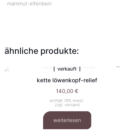
mammut-elfenbein
ähnliche produkte:
verkauft
kette löwenkopf-relief
140,00
€
enthält 19% mwst.
zzgl.
versand
weiterlesen