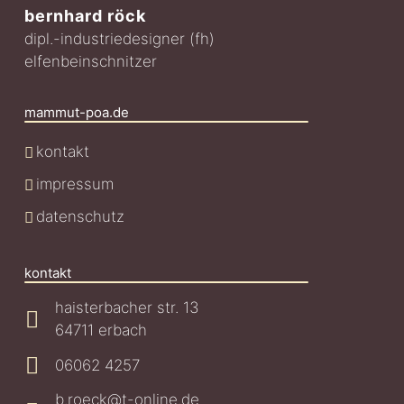
bernhard röck
dipl.-industriedesigner (fh)
elfenbeinschnitzer
mammut-poa.de
kontakt
impressum
datenschutz
kontakt
haisterbacher str. 13
64711 erbach
06062 4257
b.roeck@t-online.de