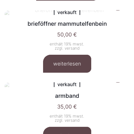
verkauft
brieföffner mammutelfenbein
50,00
€
enthält 19% mwst.
zzgl.
versand
weiterlesen
verkauft
armband
35,00
€
enthält 19% mwst.
zzgl.
versand