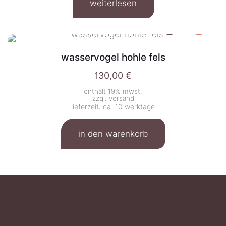
weiterlesen
wasservogel hohle fels
130,00
€
enthält 19% mwst.
zzgl.
versand
lieferzeit: ca. 10 werktage
in den warenkorb