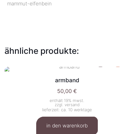
mammut-elfenbein
ähnliche produkte:
armband
50,00
€
enthält 19% mwst.
zzgl.
versand
lieferzeit: ca. 10 werktage
in den warenkorb