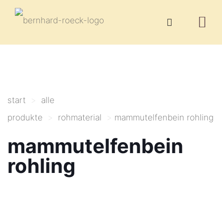
start
>
alle
produkte
>
rohmaterial
>
mammutelfenbein rohling
mammutelfenbein
rohling