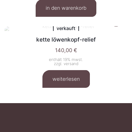
in den warenkorb
verkauft
kette löwenkopf-relief
140,00
€
enthält 19% mwst.
zzgl.
versand
weiterlesen