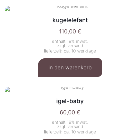
kugelelefant
110,00
€
enthält 19% mwst.
zzgl.
versand
lieferzeit: ca. 10 werktage
in den warenkorb
igel-baby
60,00
€
enthält 19% mwst.
zzgl.
versand
lieferzeit: ca. 10 werktage