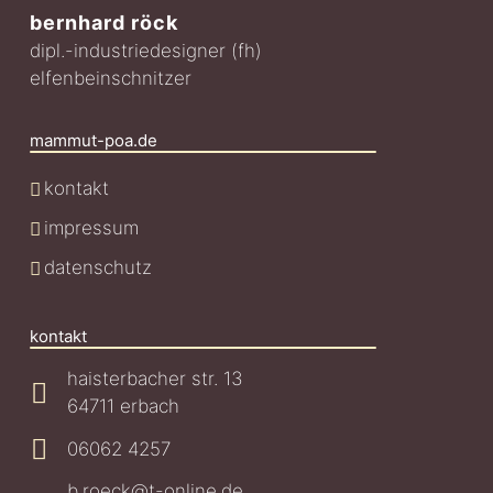
bernhard röck
dipl.-industriedesigner (fh)
elfenbeinschnitzer
mammut-poa.de
kontakt
impressum
datenschutz
kontakt
haisterbacher str. 13
64711 erbach
06062 4257
b.roeck@t-online.de