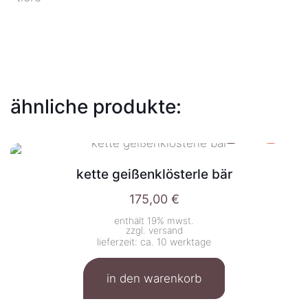
ähnliche produkte:
kette geißenklösterle bär
175,00
€
enthält 19% mwst.
zzgl.
versand
lieferzeit: ca. 10 werktage
in den warenkorb