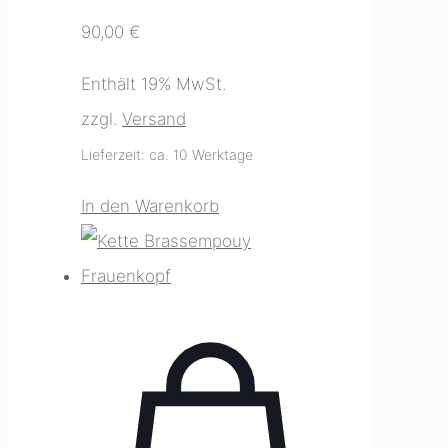
90,00
€
Enthält 19% MwSt.
zzgl.
Versand
Lieferzeit: ca. 10 Werktage
In den Warenkorb