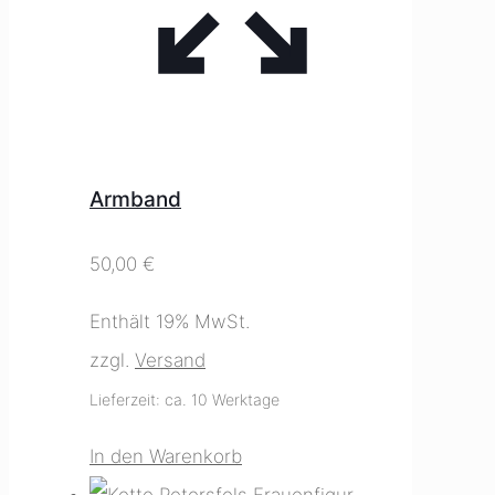
Armband
50,00
€
Enthält 19% MwSt.
zzgl.
Versand
Lieferzeit: ca. 10 Werktage
In den Warenkorb