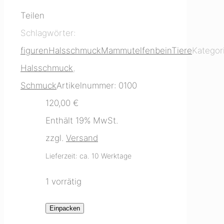
Teilen
Schlagwörter:
figuren
Halsschmuck
Mammutelfenbein
Tiere
Kategor
Halsschmuck
,
Schmuck
Artikelnummer:
0100
120,00
€
Enthält 19% MwSt.
zzgl.
Versand
Lieferzeit: ca. 10 Werktage
1 vorrätig
Kette
Einpacken