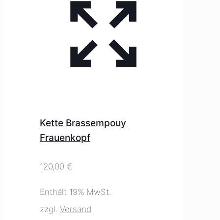
Kette Brassempouy
Frauenkopf
120,00
€
Enthält 19% MwSt.
zzgl.
Versand