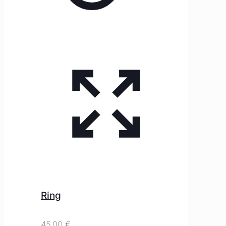
Ring
45,00
€