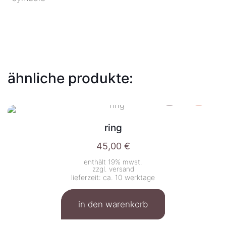
ähnliche produkte:
ring
45,00
€
enthält 19% mwst.
zzgl.
versand
lieferzeit: ca. 10 werktage
in den warenkorb