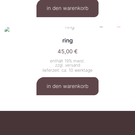
in den warenkorb
ring
45,00
€
enthält 19% mwst.
zzgl.
versand
lieferzeit: ca. 10 werktage
in den warenkorb