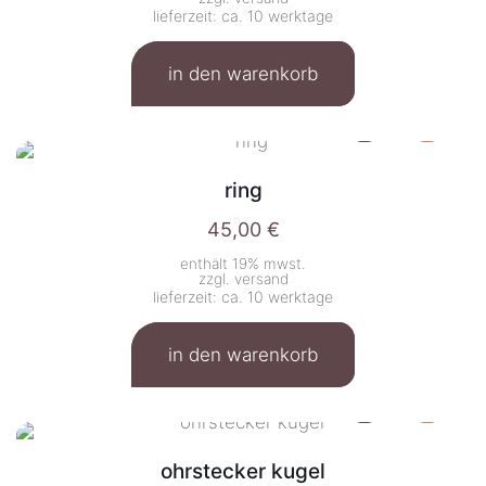
lieferzeit: ca. 10 werktage
in den warenkorb
ring
45,00
€
enthält 19% mwst.
zzgl.
versand
lieferzeit: ca. 10 werktage
in den warenkorb
ohrstecker kugel