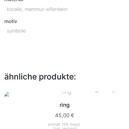
koralle, mammut-elfenbein
motiv
symbole
ähnliche produkte:
ring
45,00
€
enthält 19% mwst.
zzgl.
versand