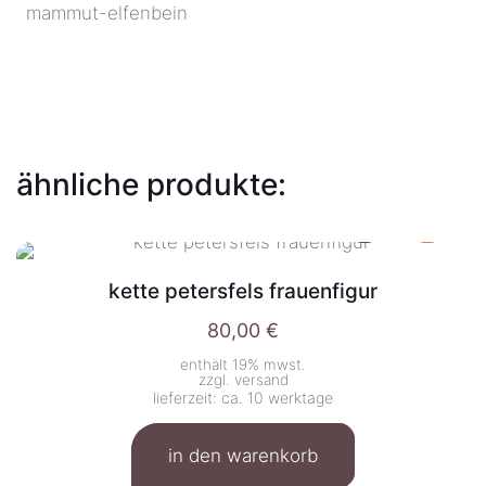
mammut-elfenbein
ähnliche produkte:
kette petersfels frauenfigur
80,00
€
enthält 19% mwst.
zzgl.
versand
lieferzeit: ca. 10 werktage
in den warenkorb