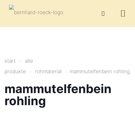
start
>
alle
produkte
>
rohmaterial
>
mammutelfenbein rohling
mammutelfenbein
rohling