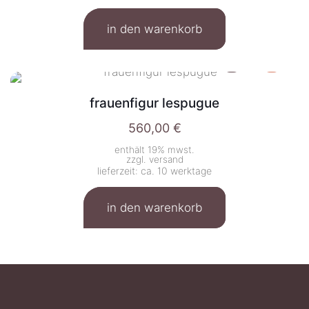
in den warenkorb
frauenfigur lespugue
560,00
€
enthält 19% mwst.
zzgl.
versand
lieferzeit: ca. 10 werktage
in den warenkorb