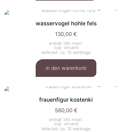
wasservogel hohle fels
130,00
€
enthält 19% mwst.
zzgl.
versand
lieferzeit: ca. 10 werktage
in den warenkorb
frauenfigur kostenki
560,00
€
enthält 19% mwst.
zzgl.
versand
lieferzeit: ca. 10 werktage