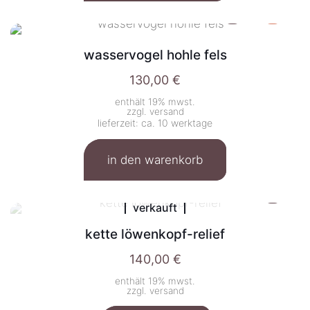
wasservogel hohle fels
130,00
€
enthält 19% mwst.
zzgl.
versand
lieferzeit: ca. 10 werktage
in den warenkorb
verkauft
kette löwenkopf-relief
140,00
€
enthält 19% mwst.
zzgl.
versand