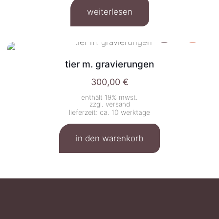
weiterlesen
tier m. gravierungen
300,00
€
enthält 19% mwst.
zzgl.
versand
lieferzeit: ca. 10 werktage
in den warenkorb