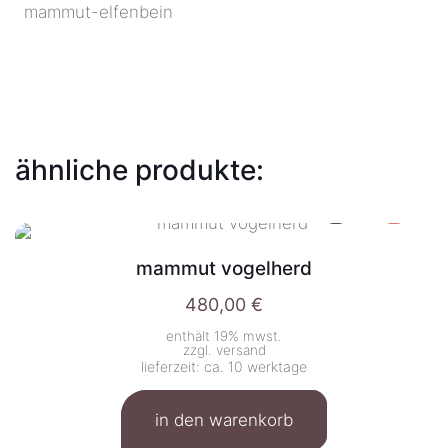
mammut-elfenbein
ähnliche produkte:
mammut vogelherd
480,00
€
enthält 19% mwst.
zzgl.
versand
lieferzeit: ca. 10 werktage
in den warenkorb