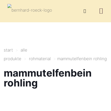
start
>
alle
produkte
>
rohmaterial
>
mammutelfenbein rohling
mammutelfenbein
rohling