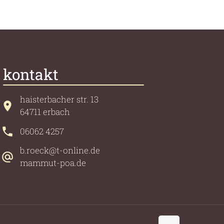
kontakt
haisterbacher str. 13
64711 erbach
06062 4257
b.roeck@t-online.de
mammut-poa.de