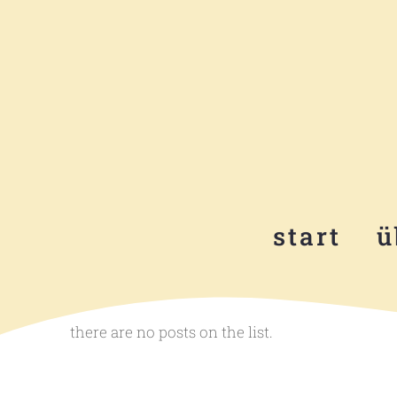
start
ü
there are no posts on the list.