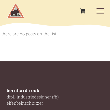
there are no posts on the list.
bernhard röck
dipl.-industriedesigner (fh)
elfenbeinschnitzer