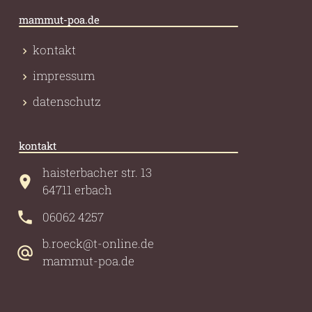
mammut-poa.de
kontakt
impressum
datenschutz
kontakt
haisterbacher str. 13
64711 erbach
06062 4257
b.roeck@t-online.de
mammut-poa.de